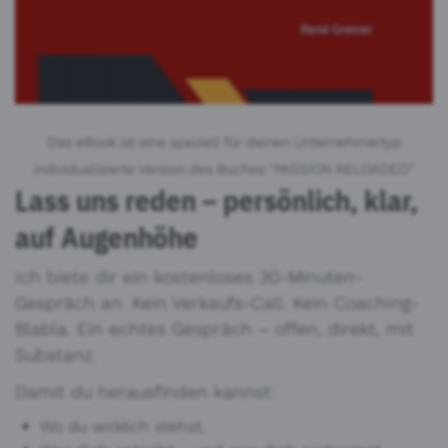
Das eBook ist eine speziell für deinen Unternehmertyp
individualisierte Version des Buches "PASSION RELOADED"
Lass uns reden – persönlich, klar,
auf Augenhöhe
Ich biete dir ein kostenloses 30-Minuten-
Gespräch an. Kein Verkaufs-Call. Kein Coaching-
Blabla. Ein echtes Gespräch – offen, direkt, mit
Substanz.
Damit du herausfinden kannst:
Wo du wirklich stehst.