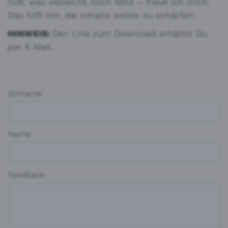
hilft, was vielleicht noch fehlt – freue ich mich.
Das hilft mir, die Inhalte weiter zu schärfen.
HINWEIS:
Den Link zum Download erhältst Du
per E-Mail.
Vorname
Name
Feedback