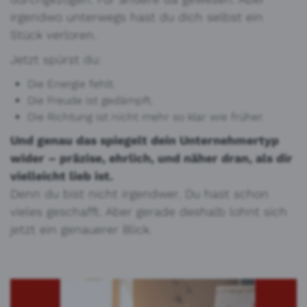
irgendwo unterwegs hast du dich selbst ein
Stück verloren.
Jetzt spürst du:
Die Energie fehlt.
Die Freude ist gedämpft.
Die Richtung ist nicht mehr so klar wie früher.
Und genau das spiegelt dein Unternehmertyp
wider – präzise, ehrlich, und näher dran, als dir
vielleicht lieb ist.
Denn du bist nicht irgendwer. Du hast schon
vieles geschafft. Aber gerade deshalb lohnt sich
jetzt ein genauerer Blick.