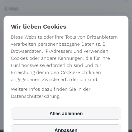
E-Mail
Wir lieben Cookies
Ich möchte das individualisierte Buch "Passion
Diese Website oder ihre Tools von Drittanbietern
Reloaded" für den Typ „Idealist“ gratis als PDF erhalten
verarbeiten personenbezogene Daten (z. B.
Browserdaten, IP-Adressen) und verwenden
Ja
Cookies oder andere Kennungen, die für ihre
Nein
Funktionsweise erforderlich sind und zur
Erreichung der in den Cookie-Richtlinien
Absenden
angegebenen Zwecke erforderlich sind.
Begeisterung braucht Pflege! Du darfst dich neu
Weitere Infos dazu finden Sie in der
Datenschutzerklärung.
ausrichten, auftanken und dir selbst die gleiche
Fürsorge schenken, die du so selbstverständlich
anderen gibst.
Alles ablehnen
inCMS
Anpassen