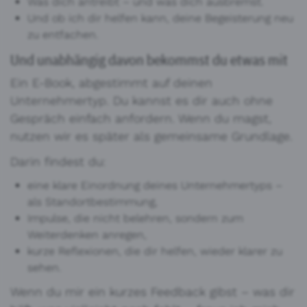
Was dich antreibt – und was dich ausbremst.
Und ob ich dir helfen kann, deine Begeisterung neu
zu entfachen.
Und unabhängig davon bekommst du etwas mit
Ein E-Book, abgestimmt auf deinen
Unternehmertyp. Du kannst es dir auch ohne
Gespräch einfach anfordern. Wenn du magst,
nutzen wir es später als gemeinsame Grundlage.
Darin findest du:
eine klare Einordnung deines Unternehmertyps –
als Standortbestimmung,
Impulse, die nicht belehren, sondern zum
Weiterdenken anregen,
kurze Reflexionen, die dir helfen, wieder klarer zu
sehen.
Wenn du mir ein kurzes Feedback gibst – was dir